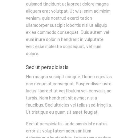
euismod tincidunt ut laoreet dolore magna
aliquam erat volutpat. Ut wisi enim ad minim
veniam, quis nostrud exerci tation
ullamcorper suscipit lobortis nisl ut aliquip
ex ea commodo consequat. Duis autem vel
eum iriure dolor in hendrerit in vulputate
velit esse molestie consequat, vel illum
dolore.
Sed ut perspiciatis
Non magna suscipit congue. Donec egestas
non neque at consequat. Suspendisse justo
lacus, laoreet ut vestibulum vel, convallis ac
turpis. Nam hendrerit sit avmet nisi a
faucibus. Sed ultricies vel tellus sed fringilla.
Ut tristique eu quam sit amet feugiat.
Sed ut perspiciatis, unde omnis iste natus
error sit voluptatem accusantium
doloremque laudantium, totam rem aperiam