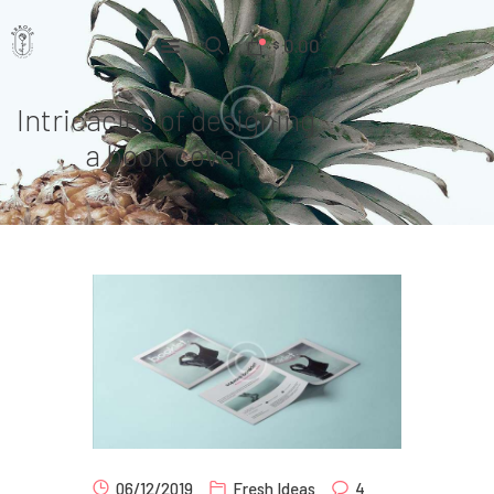
0.00
$
Intricacies of designing
Home
a book cover
Pages
Portfolio
News
About Us
Contacts
06/12/2019
Fresh Ideas
4