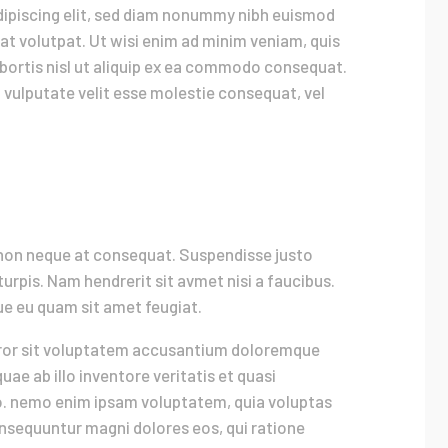
dipiscing elit, sed diam nonummy nibh euismod
at volutpat. Ut wisi enim ad minim veniam, quis
obortis nisl ut aliquip ex ea commodo consequat.
n vulputate velit esse molestie consequat, vel
non neque at consequat. Suspendisse justo
 turpis. Nam hendrerit sit avmet nisi a faucibus.
ique eu quam sit amet feugiat.
error sit voluptatem accusantium doloremque
ae ab illo inventore veritatis et quasi
bo. nemo enim ipsam voluptatem, quia voluptas
consequuntur magni dolores eos, qui ratione