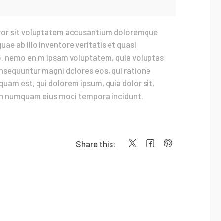
error sit voluptatem accusantium doloremque
ae ab illo inventore veritatis et quasi
bo. nemo enim ipsam voluptatem, quia voluptas
consequuntur magni dolores eos, qui ratione
uam est, qui dolorem ipsum, quia dolor sit,
 non numquam eius modi tempora incidunt.
Share this:
Next post