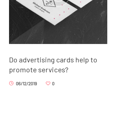
Do advertising cards help to
promote services?
06/12/2019
0