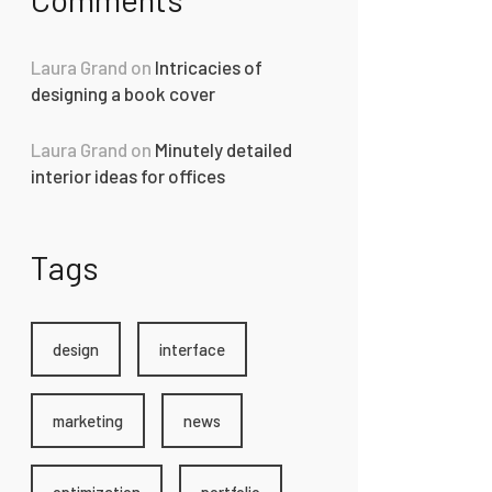
Laura Grand
on
Intricacies of
designing a book cover
Laura Grand
on
Minutely detailed
interior ideas for offices
Tags
design
interface
marketing
news
optimization
portfolio