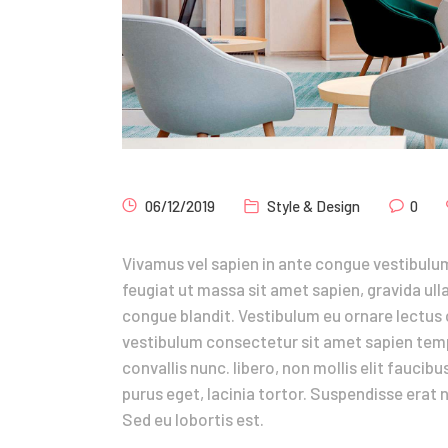
06/12/2019
Style & Design
0
Vivamus vel sapien in ante congue vestibulu
feugiat ut massa sit amet sapien, gravida ull
congue blandit. Vestibulum eu ornare lectus c
vestibulum consectetur sit amet sapien tempo
convallis nunc. libero, non mollis elit fauc
purus eget, lacinia tortor. Suspendisse erat n
Sed eu lobortis est.