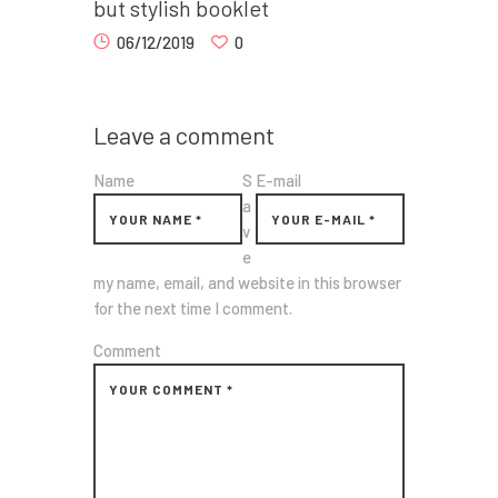
but stylish booklet
06/12/2019
0
Leave a comment
Name
S
E-mail
a
v
e
my name, email, and website in this browser
for the next time I comment.
Comment