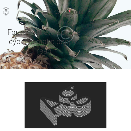
0.00
$
Fonts that attract the
Home
eye and make people
Pages
read
Portfolio
News
About Us
Contacts