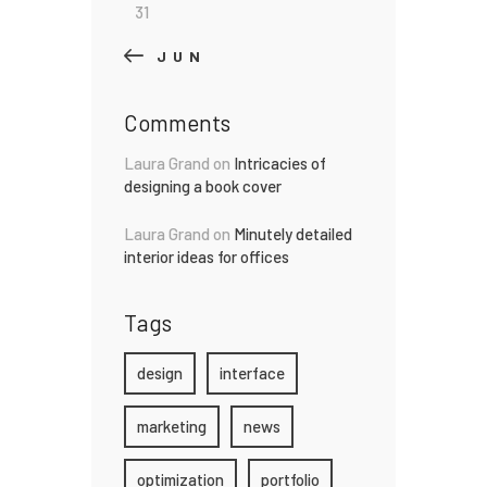
31
« JUN
Comments
Laura Grand
on
Intricacies of
designing a book cover
Laura Grand
on
Minutely detailed
interior ideas for offices
Tags
design
interface
marketing
news
optimization
portfolio