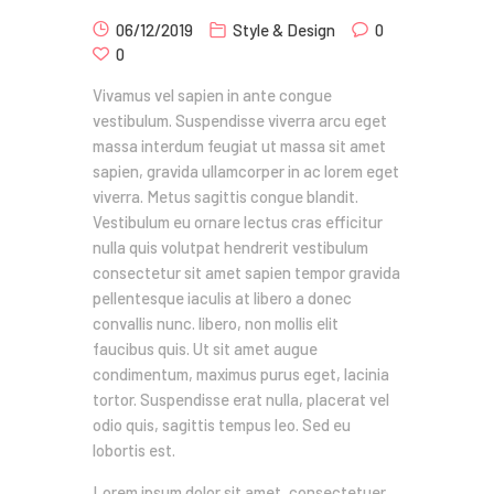
06/12/2019
Style & Design
0
0
Vivamus vel sapien in ante congue
vestibulum. Suspendisse viverra arcu eget
massa interdum feugiat ut massa sit amet
sapien, gravida ullamcorper in ac lorem eget
viverra. Metus sagittis congue blandit.
Vestibulum eu ornare lectus cras efficitur
nulla quis volutpat hendrerit vestibulum
consectetur sit amet sapien tempor gravida
pellentesque iaculis at libero a donec
convallis nunc. libero, non mollis elit
faucibus quis. Ut sit amet augue
condimentum, maximus purus eget, lacinia
tortor. Suspendisse erat nulla, placerat vel
odio quis, sagittis tempus leo. Sed eu
lobortis est.
Lorem ipsum dolor sit amet, consectetuer